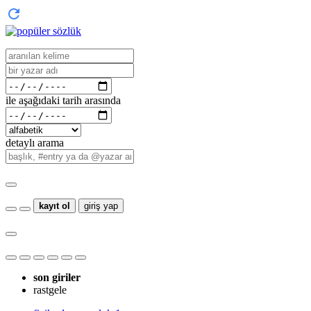
ile aşağıdaki tarih arasında
detaylı arama
kayıt ol
giriş yap
son giriler
rastgele