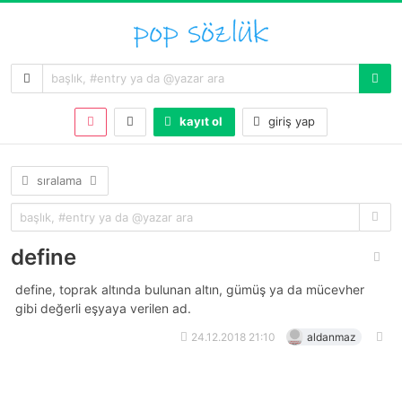
kayıt ol
giriş yap
sıralama
define
define, toprak altında bulunan altın, gümüş ya da mücevher
gibi değerli eşyaya verilen ad.
24.12.2018 21:10
aldanmaz