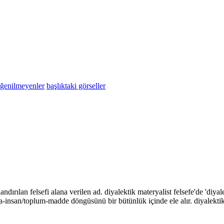
eğenilmeyenler
başlıktaki görseller
dlandırılan felsefi alana verilen ad. diyalektik materyalist felsefe'de 'di
oğa-insan/toplum-madde döngüsünü bir bütünlük içinde ele alır. diyalekt