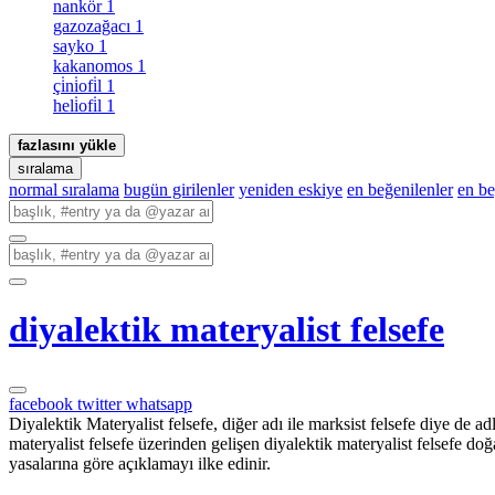
nankör
1
gazozağacı
1
sayko
1
kakanomos
1
çi̇ni̇ofi̇l
1
heli̇ofi̇l
1
fazlasını yükle
sıralama
normal sıralama
bugün girilenler
yeniden eskiye
en beğenilenler
en b
diyalektik materyalist felsefe
facebook
twitter
whatsapp
Diyalektik Materyalist felsefe, diğer adı ile marksist felsefe diye de a
materyalist felsefe üzerinden gelişen diyalektik materyalist felsefe d
yasalarına göre açıklamayı ilke edinir.