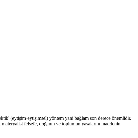
yalektik' (eytişim-eytişimsel) yöntem yani bağlam son derece önemlidir.
ik materyalist felsefe, doğanın ve toplumun yasalarını maddenin