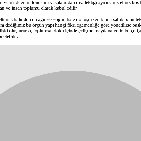
den ve maddenin dönüşüm yasalarından diyalektiği ayırırsanız eliniz boş
san ve insan toplumu olarak kabul edilir.
ltilmiş halinden en ağır ve yoğun hale dönüşürken bilinç sahibi olan tek
lum dediğimiz bu örgün yapı hangi fikri egemenliğe göre yönetilirse bask
şki oluşturursa, toplumsal doku içinde çelişme meydana gelir. bu çelişme
netebilir.