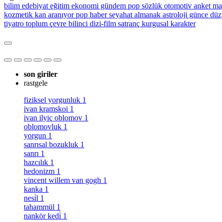
bilim
edebiyat
eğitim
ekonomi
gündem
pop sözlük
otomotiv
anket
ma
kozmetik
kan aranıyor
pop haber
seyahat
almanak
astroloji
günce
düz
tiyatro
toplum
çevre bilinci
dizi-film
satranç
kurgusal karakter
son giriler
rastgele
fiziksel yorgunluk
1
ivan kramskoi
1
ivan ilyiç oblomov
1
oblomovluk
1
yorgun
1
sanrısal bozukluk
1
sanrı
1
hazcılık
1
hedonizm
1
vincent willem van gogh
1
kanka
1
nesi̇l
1
tahammül
1
nankör kedi̇
1