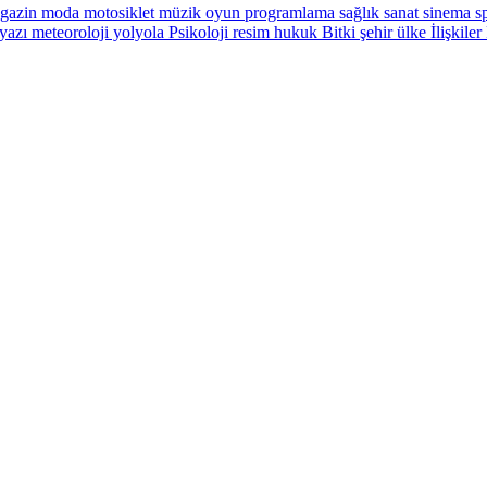
gazin
moda
motosiklet
müzik
oyun
programlama
sağlık
sanat
sinema
sp
yazı
meteoroloji
yolyola
Psikoloji
resim
hukuk
Bitki
şehir
ülke
İlişkiler