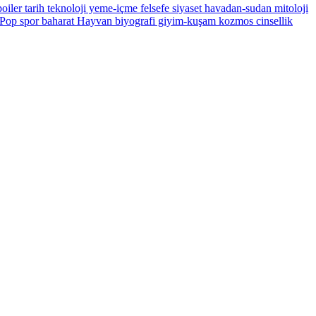
oiler
tarih
teknoloji
yeme-içme
felsefe
siyaset
havadan-sudan
mitoloji
Pop
spor
baharat
Hayvan
biyografi
giyim-kuşam
kozmos
cinsellik