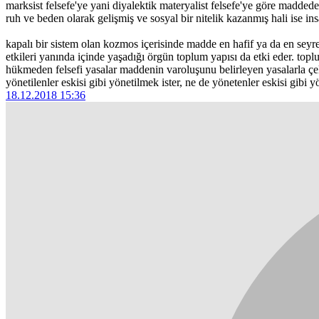
marksist felsefe'ye yani diyalektik materyalist felsefe'ye göre madde
ruh ve beden olarak gelişmiş ve sosyal bir nitelik kazanmış hali ise in
kapalı bir sistem olan kozmos içerisinde madde en hafif ya da en seyre
etkileri yanında içinde yaşadığı örgün toplum yapısı da etki eder. top
hükmeden felsefi yasalar maddenin varoluşunu belirleyen yasalarla çeli
yönetilenler eskisi gibi yönetilmek ister, ne de yönetenler eskisi gibi yö
18.12.2018 15:36