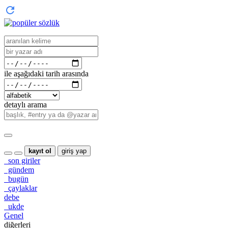
ile aşağıdaki tarih arasında
detaylı arama
kayıt ol
giriş yap
son giriler
gündem
bugün
çaylaklar
debe
ukde
Genel
diğerleri