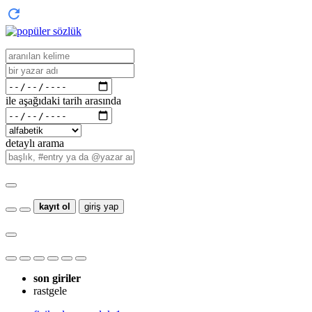
ile aşağıdaki tarih arasında
detaylı arama
kayıt ol
giriş yap
son giriler
rastgele