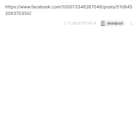
https://www.facebook.com/100013346267046/posts/510845
209370350/
11.08.2018 18:14
deadpool