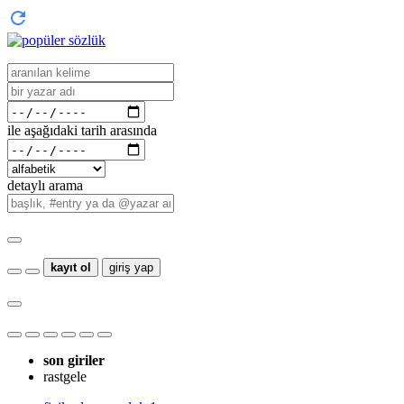
ile aşağıdaki tarih arasında
detaylı arama
kayıt ol
giriş yap
son giriler
rastgele