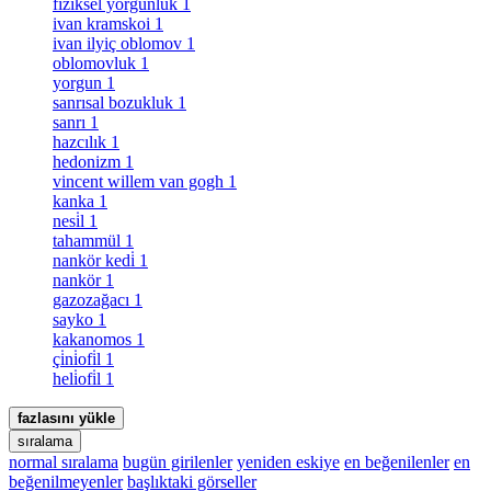
fiziksel yorgunluk
1
ivan kramskoi
1
ivan ilyiç oblomov
1
oblomovluk
1
yorgun
1
sanrısal bozukluk
1
sanrı
1
hazcılık
1
hedonizm
1
vincent willem van gogh
1
kanka
1
nesi̇l
1
tahammül
1
nankör kedi̇
1
nankör
1
gazozağacı
1
sayko
1
kakanomos
1
çi̇ni̇ofi̇l
1
heli̇ofi̇l
1
fazlasını yükle
sıralama
normal sıralama
bugün girilenler
yeniden eskiye
en beğenilenler
en
beğenilmeyenler
başlıktaki görseller