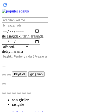
ile aşağıdaki tarih arasında
detaylı arama
kayıt ol
giriş yap
son giriler
rastgele