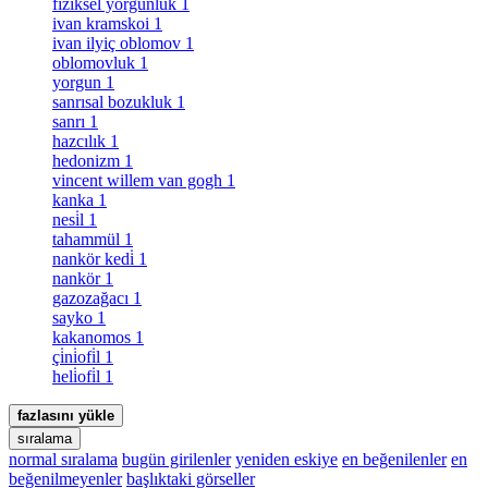
fiziksel yorgunluk
1
ivan kramskoi
1
ivan ilyiç oblomov
1
oblomovluk
1
yorgun
1
sanrısal bozukluk
1
sanrı
1
hazcılık
1
hedonizm
1
vincent willem van gogh
1
kanka
1
nesi̇l
1
tahammül
1
nankör kedi̇
1
nankör
1
gazozağacı
1
sayko
1
kakanomos
1
çi̇ni̇ofi̇l
1
heli̇ofi̇l
1
fazlasını yükle
sıralama
normal sıralama
bugün girilenler
yeniden eskiye
en beğenilenler
en
beğenilmeyenler
başlıktaki görseller