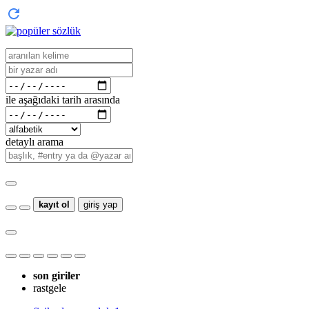
ile aşağıdaki tarih arasında
detaylı arama
kayıt ol
giriş yap
son giriler
rastgele