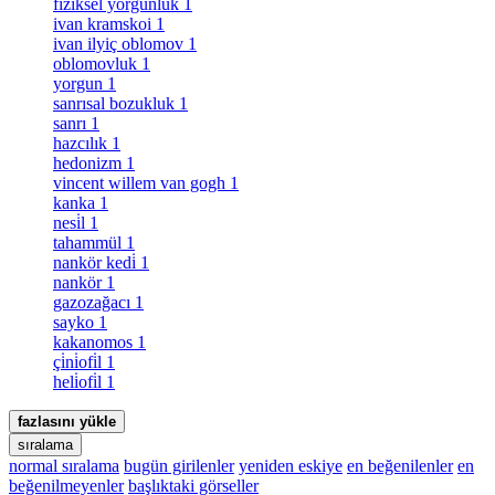
fiziksel yorgunluk
1
ivan kramskoi
1
ivan ilyiç oblomov
1
oblomovluk
1
yorgun
1
sanrısal bozukluk
1
sanrı
1
hazcılık
1
hedonizm
1
vincent willem van gogh
1
kanka
1
nesi̇l
1
tahammül
1
nankör kedi̇
1
nankör
1
gazozağacı
1
sayko
1
kakanomos
1
çi̇ni̇ofi̇l
1
heli̇ofi̇l
1
fazlasını yükle
sıralama
normal sıralama
bugün girilenler
yeniden eskiye
en beğenilenler
en
beğenilmeyenler
başlıktaki görseller