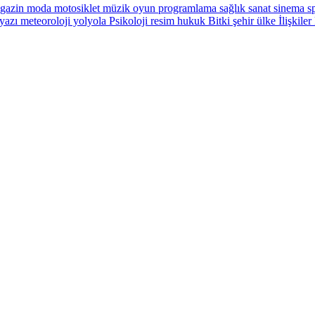
gazin
moda
motosiklet
müzik
oyun
programlama
sağlık
sanat
sinema
sp
yazı
meteoroloji
yolyola
Psikoloji
resim
hukuk
Bitki
şehir
ülke
İlişkiler