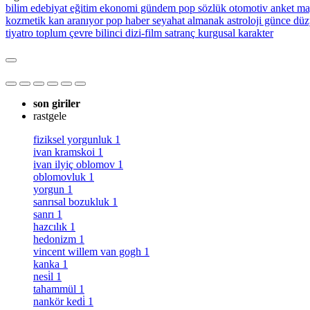
bilim
edebiyat
eğitim
ekonomi
gündem
pop sözlük
otomotiv
anket
ma
kozmetik
kan aranıyor
pop haber
seyahat
almanak
astroloji
günce
düz
tiyatro
toplum
çevre bilinci
dizi-film
satranç
kurgusal karakter
son giriler
rastgele
fiziksel yorgunluk
1
ivan kramskoi
1
ivan ilyiç oblomov
1
oblomovluk
1
yorgun
1
sanrısal bozukluk
1
sanrı
1
hazcılık
1
hedonizm
1
vincent willem van gogh
1
kanka
1
nesi̇l
1
tahammül
1
nankör kedi̇
1