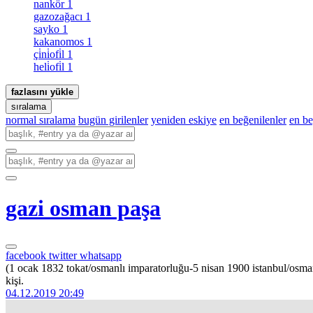
nankör
1
gazozağacı
1
sayko
1
kakanomos
1
çi̇ni̇ofi̇l
1
heli̇ofi̇l
1
fazlasını yükle
sıralama
normal sıralama
bugün girilenler
yeniden eskiye
en beğenilenler
en b
gazi osman paşa
facebook
twitter
whatsapp
(1 ocak 1832 tokat/osmanlı imparatorluğu-5 nisan 1900 istanbul/osma
kişi.
04.12.2019 20:49