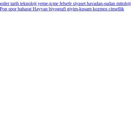
oiler
tarih
teknoloji
yeme-içme
felsefe
siyaset
havadan-sudan
mitoloji
Pop
spor
baharat
Hayvan
biyografi
giyim-kuşam
kozmos
cinsellik