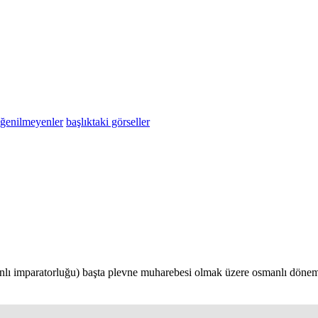
eğenilmeyenler
başlıktaki görseller
nlı imparatorluğu) başta plevne muharebesi olmak üzere osmanlı dönemi'