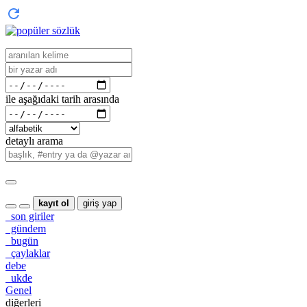
ile aşağıdaki tarih arasında
detaylı arama
kayıt ol
giriş yap
son giriler
gündem
bugün
çaylaklar
debe
ukde
Genel
diğerleri