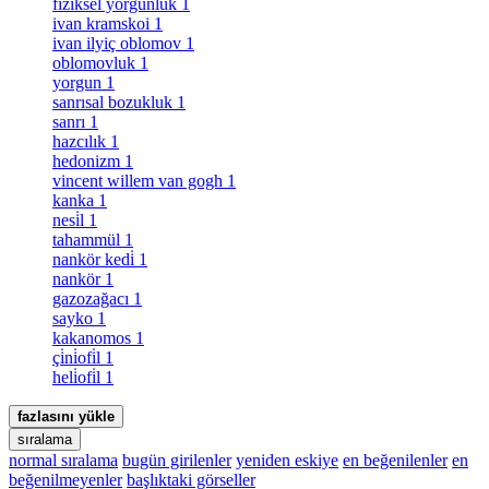
fiziksel yorgunluk
1
ivan kramskoi
1
ivan ilyiç oblomov
1
oblomovluk
1
yorgun
1
sanrısal bozukluk
1
sanrı
1
hazcılık
1
hedonizm
1
vincent willem van gogh
1
kanka
1
nesi̇l
1
tahammül
1
nankör kedi̇
1
nankör
1
gazozağacı
1
sayko
1
kakanomos
1
çi̇ni̇ofi̇l
1
heli̇ofi̇l
1
fazlasını yükle
sıralama
normal sıralama
bugün girilenler
yeniden eskiye
en beğenilenler
en
beğenilmeyenler
başlıktaki görseller