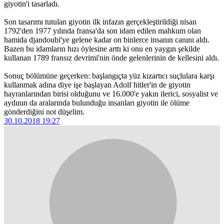
giyotin'i tasarladı.
Son tasarımı tutulan giyotin ilk infazın gerçekleştirildiği nisan
1792'den 1977 yılında fransa'da son idam edilen mahkum olan
hamida djandoubi'ye gelene kadar on binlerce insanın canını aldı.
Bazen bu idamların hızı öylesine arttı ki onu en yaygın şekilde
kullanan 1789 fransız devrimi'nin önde gelenlerinin de kellesini aldı.
Sonuç bölümüne geçerken: başlangıçta yüz kızartıcı suçlulara karşı
kullanmak adına diye işe başlayan Adolf hitler'in de giyotin
hayranlarından birisi olduğunu ve 16.000'e yakın ilerici, sosyalist ve
aydının da aralarında bulunduğu insanları giyotin ile ölüme
gönderdiğini not düşelim.
30.10.2018 19:27