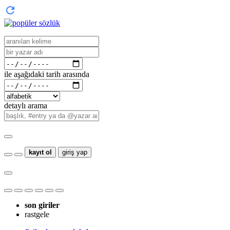
ile aşağıdaki tarih arasında
detaylı arama
kayıt ol
giriş yap
son giriler
rastgele