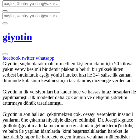
giyotin
facebook
twitter
whatsapp
Giyotin, suçlu olarak mahkum edilen kişilerin idamı için 50 kiloya
yakın verev kesimli bir demir plakanın belirli bir yükseklikten
serbest bırakılarak aşağı yönlü hareket hızı ile 3-4 salise'lik zaman
diliminde kafasının kesilmesi için tasarlanmış düzeneğe verilen ad.
Giyotin'in ilk versiyonları bu kadar ince ve hassas infaz hesapları ile
yapılmamıştı. İlk modeller daha çok acının ve dehşetin şiddetini
arttırmaya dönük tasarlanmıştı.
Giyotin'in son hali acı çektirmekten çok, cezayı verenlerin insancıl
yanlarını öne çıkarma niyetiyle dizayn edilmişti. Dr. Joseph-ıgnace
guillotin(giyotin adı da mucidinin soy adından gelmektedir)'in kılıç
ve balta ile yapılan idamlarda kimi başarısızlıklardan hareket ile
hazırladığı rapor ile harekete geçen fransız ve alman mühendisler