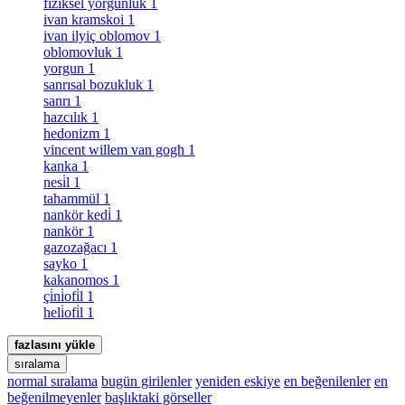
fiziksel yorgunluk
1
ivan kramskoi
1
ivan ilyiç oblomov
1
oblomovluk
1
yorgun
1
sanrısal bozukluk
1
sanrı
1
hazcılık
1
hedonizm
1
vincent willem van gogh
1
kanka
1
nesi̇l
1
tahammül
1
nankör kedi̇
1
nankör
1
gazozağacı
1
sayko
1
kakanomos
1
çi̇ni̇ofi̇l
1
heli̇ofi̇l
1
fazlasını yükle
sıralama
normal sıralama
bugün girilenler
yeniden eskiye
en beğenilenler
en
beğenilmeyenler
başlıktaki görseller