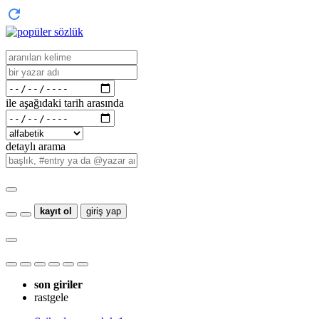
ile aşağıdaki tarih arasında
detaylı arama
kayıt ol
giriş yap
son giriler
rastgele