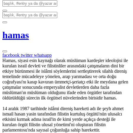
hamas
facebook
twitter
whatsapp
Hamas, siyasi esin kaynağı olarak müslüman kardeşler ideolojisi ile
kurulan israil devleti ve filistinliler arasındaki çatışmaların dini bir
etkiye bürünmesi ile islâmi söylemlerini sertleştirerek silahlı direniş
temelinde mücadeleye yönelen, arap yarımadası ve orta doğu
coğrafyası'nı kasıp kavuran ümmetçi-şeriatçı etki ile meydana gelen
çatışmalar sonucunda emperyalist devletlerden daha fazla
müslüman'ın müslüman olduğunu ifade eden örgütler tarafından
öldürüldüğü sürecin ilk örgütsel nüvelerinden birisidir hamas.
14 aralık 1987 tarihinde islâmi direniş hareketi adı ile şeyh ahmet
ismail hasan yasin tarafından filistin kurtuluş örgütü'nün ulusalcı
etkisini kırmak adına israil'in de kimi yerde açıkça desteği ile
kurulan örgüt filistin ulusal yönetimi'ni oluşturan filistin
parlamentosu'nda sayısal çoğunluğa sahip harekettir.