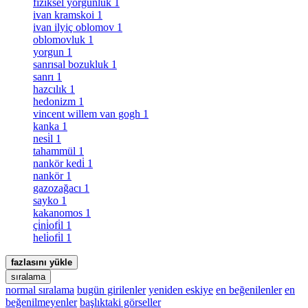
fiziksel yorgunluk
1
ivan kramskoi
1
ivan ilyiç oblomov
1
oblomovluk
1
yorgun
1
sanrısal bozukluk
1
sanrı
1
hazcılık
1
hedonizm
1
vincent willem van gogh
1
kanka
1
nesi̇l
1
tahammül
1
nankör kedi̇
1
nankör
1
gazozağacı
1
sayko
1
kakanomos
1
çi̇ni̇ofi̇l
1
heli̇ofi̇l
1
fazlasını yükle
sıralama
normal sıralama
bugün girilenler
yeniden eskiye
en beğenilenler
en
beğenilmeyenler
başlıktaki görseller