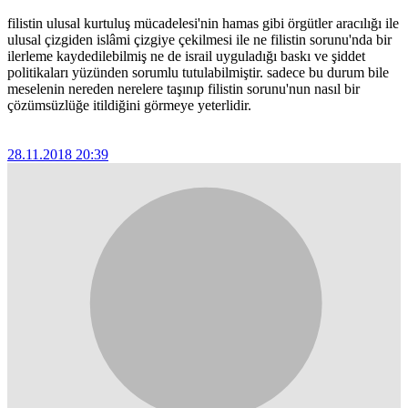
filistin ulusal kurtuluş mücadelesi'nin hamas gibi örgütler aracılığı ile
ulusal çizgiden islâmi çizgiye çekilmesi ile ne filistin sorunu'nda bir
ilerleme kaydedilebilmiş ne de israil uyguladığı baskı ve şiddet
politikaları yüzünden sorumlu tutulabilmiştir. sadece bu durum bile
meselenin nereden nerelere taşınıp filistin sorunu'nun nasıl bir
çözümsüzlüğe itildiğini görmeye yeterlidir.
28.11.2018 20:39