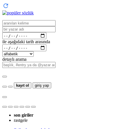
ile aşağıdaki tarih arasında
detaylı arama
kayıt ol
giriş yap
son giriler
rastgele