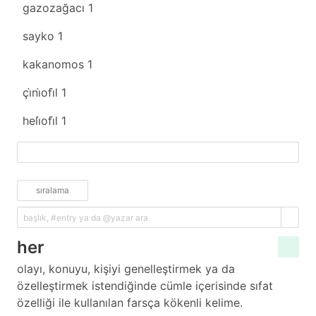
gazozağacı
1
sayko
1
kakanomos
1
çi̇ni̇ofi̇l
1
heli̇ofi̇l
1
fazlasını yükle
sıralama
her
olayı, konuyu, kişiyi genelleştirmek ya da
özelleştirmek istendiğinde cümle içerisinde sıfat
özelliği ile kullanılan farsça kökenli kelime.