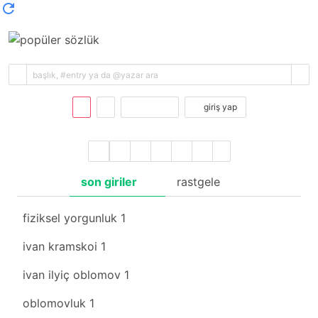
kayıt ol
giriş yap
son giriler
rastgele
fiziksel yorgunluk
1
ivan kramskoi
1
ivan ilyiç oblomov
1
oblomovluk
1