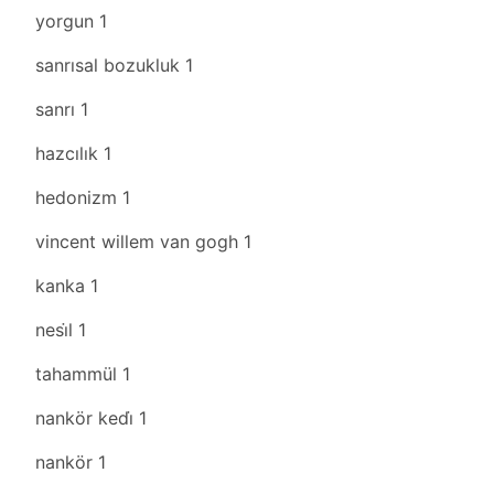
yorgun
1
sanrısal bozukluk
1
sanrı
1
hazcılık
1
hedonizm
1
vincent willem van gogh
1
kanka
1
nesi̇l
1
tahammül
1
nankör kedi̇
1
nankör
1