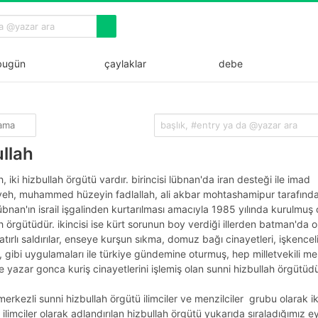
ugün
çaylaklar
debe
lama
ullah
h, iki hizbullah örgütü vardır. birincisi lübnan'da iran desteği ile imad
eh, muhammed hüzeyin fadlallah, ali akbar mohtashamipur tarafınd
bnan'ın israil işgalinden kurtarılması amacıyla 1985 yılında kurulmuş o
h örgütüdür. ikincisi ise kürt sorunun boy verdiği illerden batman'da 
atırlı saldırılar, enseye kurşun sıkma, domuz bağı cinayetleri, işkencel
, gibi uygulamaları ile türkiye gündemine oturmuş, hep milletvekili m
e yazar gonca kuriş cinayetlerini işlemiş olan sunni hizbullah örgütüdü
merkezli sunni hizbullah örgütü ilimciler ve menzilciler grubu olarak i
ilimciler olarak adlandırılan hizbullah örgütü yukarıda sıraladığımız e