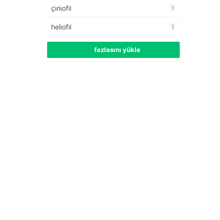
çi̇ni̇ofi̇l
1
heli̇ofi̇l
1
fazlasını yükle