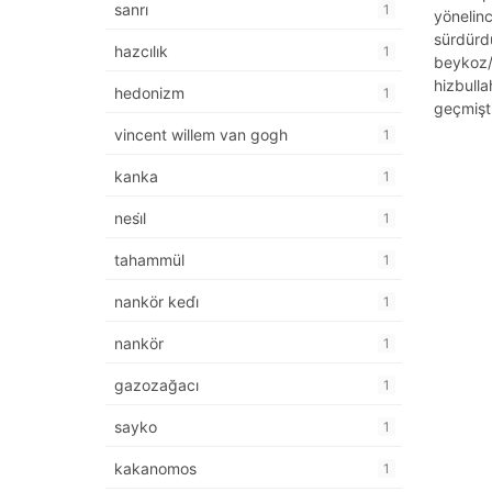
sanrı
1
yönelinc
sürdürdü
hazcılık
1
beykoz/i
hizbulla
hedonizm
1
geçmişti
vincent willem van gogh
1
kanka
1
nesi̇l
1
tahammül
1
nankör kedi̇
1
nankör
1
gazozağacı
1
sayko
1
kakanomos
1