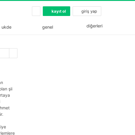
kayıt ol
giriş yap
diğerleri
ukde
genel
an
lan şii
ortaya
i
ehmet
r.
kiye
ylemlere