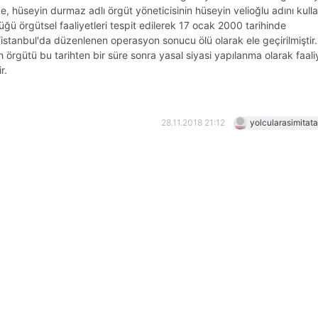
e, hüseyin durmaz adlı örgüt yöneticisinin hüseyin velioğlu adını kull
ğü örgütsel faaliyetleri tespit edilerek 17 ocak 2000 tarihinde
stanbul'da düzenlenen operasyon sonucu ölü olarak ele geçirilmiştir.
h örgütü bu tarihten bir süre sonra yasal siyasi yapılanma olarak faali
r.
28.11.2018 21:12
yolcularasimitat