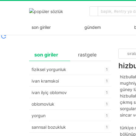
son giriler
gündem
b
sıra
son giriler
rastgele
hizb
fiziksel yorgunluk
1
hizbulla
ivan kramskoi
1
mughniy
güney lü
ivan ilyiç oblomov
1
hizbulla
çıkmış s
oblomovluk
1
sorgular
sincar v
yorgun
1
sanrısal bozukluk
1
türkiye 
bölünüp 