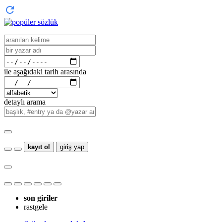
ile aşağıdaki tarih arasında
detaylı arama
kayıt ol
giriş yap
son giriler
rastgele