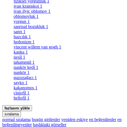
fiziksel yorgunluk
1
ivan kramskoi
1
ivan ilyiç oblomov
1
oblomovluk
1
yorgun
1
sanrısal bozukluk
1
sanrı
1
hazcılık
1
hedonizm
1
vincent willem van gogh
1
kanka
1
nesi̇l
1
tahammül
1
nankör kedi̇
1
nankör
1
gazozağacı
1
sayko
1
kakanomos
1
çi̇ni̇ofi̇l
1
heli̇ofi̇l
1
fazlasını yükle
sıralama
normal sıralama
bugün girilenler
yeniden eskiye
en beğenilenler
en
beğenilmeyenler
başlıktaki görseller