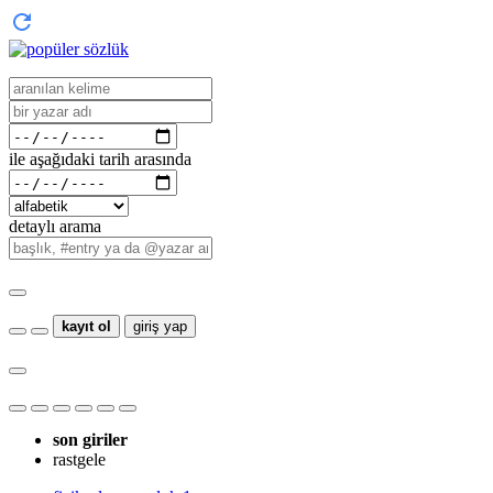
ile aşağıdaki tarih arasında
detaylı arama
kayıt ol
giriş yap
son giriler
rastgele