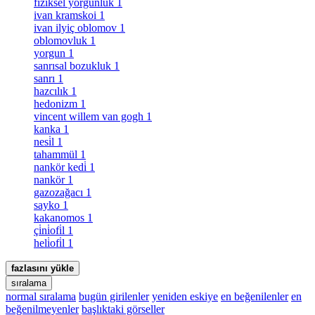
fiziksel yorgunluk
1
ivan kramskoi
1
ivan ilyiç oblomov
1
oblomovluk
1
yorgun
1
sanrısal bozukluk
1
sanrı
1
hazcılık
1
hedonizm
1
vincent willem van gogh
1
kanka
1
nesi̇l
1
tahammül
1
nankör kedi̇
1
nankör
1
gazozağacı
1
sayko
1
kakanomos
1
çi̇ni̇ofi̇l
1
heli̇ofi̇l
1
fazlasını yükle
sıralama
normal sıralama
bugün girilenler
yeniden eskiye
en beğenilenler
en
beğenilmeyenler
başlıktaki görseller