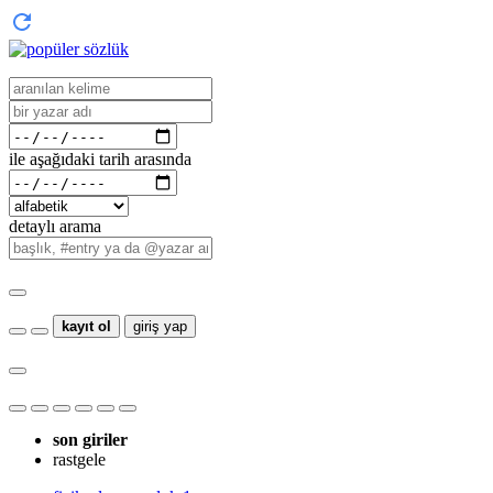
ile aşağıdaki tarih arasında
detaylı arama
kayıt ol
giriş yap
son giriler
rastgele