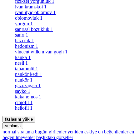
fiziksel yorgunluk
1
ivan kramskoi
1
ivan ilyiç oblomov
1
oblomovluk
1
yorgun
1
sanrısal bozukluk
1
sanrı
1
hazcılık
1
hedonizm
1
vincent willem van gogh
1
kanka
1
nesi̇l
1
tahammül
1
nankör kedi̇
1
nankör
1
gazozağacı
1
sayko
1
kakanomos
1
çi̇ni̇ofi̇l
1
heli̇ofi̇l
1
fazlasını yükle
sıralama
normal sıralama
bugün girilenler
yeniden eskiye
en beğenilenler
en
beğenilmeyenler
başlıktaki görseller