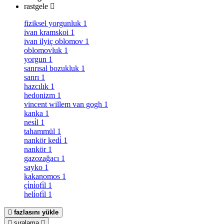
rastgele
fiziksel yorgunluk
1
ivan kramskoi
1
ivan ilyiç oblomov
1
oblomovluk
1
yorgun
1
sanrısal bozukluk
1
sanrı
1
hazcılık
1
hedonizm
1
vincent willem van gogh
1
kanka
1
nesi̇l
1
tahammül
1
nankör kedi̇
1
nankör
1
gazozağacı
1
sayko
1
kakanomos
1
çi̇ni̇ofi̇l
1
heli̇ofi̇l
1
fazlasını yükle
sıralama