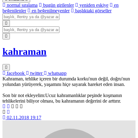
normal sıralama
bugün girilenler
yeniden eskiye
en
beğenilenler
en beğenilmeyenler
başlıktaki görseller
kahraman
facebook
twitter
whatsapp
Kahraman, tehlike içeren bir durumda korku'nun değil, doğru'nun
yolundan yürüyerek, yaşamını hiçe sayarak hareket eden insan.
Son bir not ekleyelim:Ucuz kahramanlıklar peşinde koşmanın
tehlikelerini biliyor olması, bu kahramanın değerini de arttırır.
02.11.2018 19:17