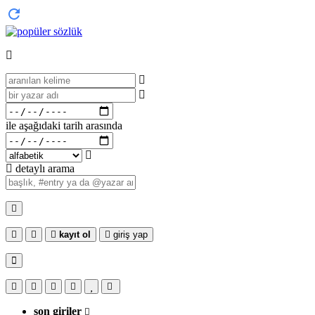
ile aşağıdaki tarih arasında
detaylı arama
kayıt ol
giriş yap
son giriler