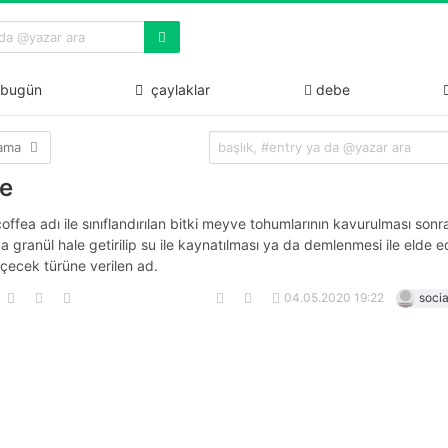
bugün
çaylaklar
debe
lama
e
coffea adı ile sınıflandırılan bitki meyve tohumlarının kavurulması son
a granül hale getirilip su ile kaynatılması ya da demlenmesi ile elde e
 içecek türüne verilen ad.
04.05.2020 19:22
socia