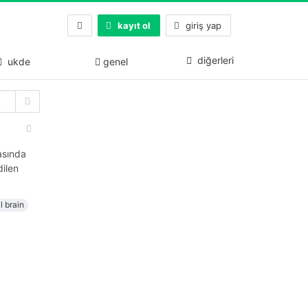
kayıt ol
giriş yap
diğerleri
ukde
genel
rasında
dilen
l brain