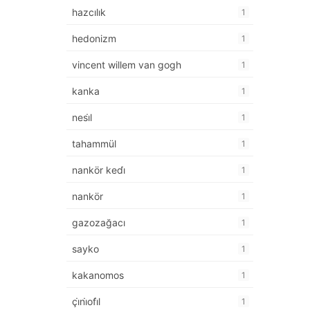
hazcılık
1
hedonizm
1
vincent willem van gogh
1
kanka
1
nesi̇l
1
tahammül
1
nankör kedi̇
1
nankör
1
gazozağacı
1
sayko
1
kakanomos
1
çi̇ni̇ofi̇l
1