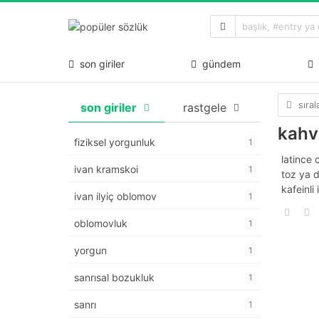
son giriler
gündem
sıra
son giriler
rastgele
kahv
fiziksel yorgunluk
1
latince 
ivan kramskoi
1
toz ya d
kafeinli
ivan ilyiç oblomov
1
oblomovluk
1
yorgun
1
sanrısal bozukluk
1
sanrı
1