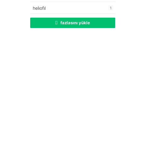
heli̇ofi̇l
1
fazlasını yükle