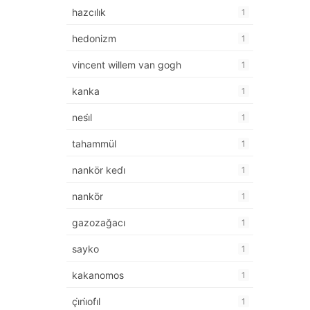
hazcılık
1
hedonizm
1
vincent willem van gogh
1
kanka
1
nesi̇l
1
tahammül
1
nankör kedi̇
1
nankör
1
gazozağacı
1
sayko
1
kakanomos
1
çi̇ni̇ofi̇l
1