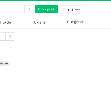
kayıt ol
giriş yap
diğerleri
ukde
genel
elebek