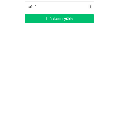
heli̇ofi̇l
1
fazlasını yükle