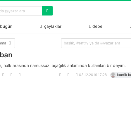
bugün
çaylaklar
debe
lama
aban
, halk arasında namussuz, aşağılık anlamında kullanılan bir deyim.
03.12.2019 17:28
kaotik k