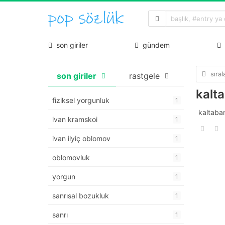
son giriler
gündem
sıra
son giriler
rastgele
kalt
fiziksel yorgunluk
1
kaltaban
ivan kramskoi
1
ivan ilyiç oblomov
1
oblomovluk
1
yorgun
1
sanrısal bozukluk
1
sanrı
1