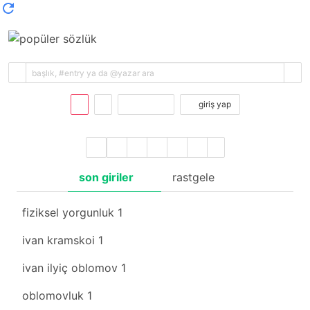
kayıt ol
giriş yap
son giriler
rastgele
fiziksel yorgunluk
1
ivan kramskoi
1
ivan ilyiç oblomov
1
oblomovluk
1