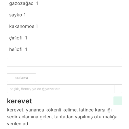
gazozağacı
1
sayko
1
kakanomos
1
çi̇ni̇ofi̇l
1
heli̇ofi̇l
1
fazlasını yükle
sıralama
kerevet
kerevet, yunanca kökenli kelime. latince karşılığı
sedir anlamına gelen, tahtadan yapılmış oturmalığa
verilen ad.