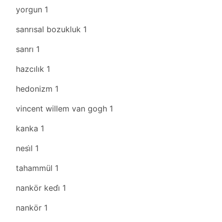
yorgun
1
sanrısal bozukluk
1
sanrı
1
hazcılık
1
hedonizm
1
vincent willem van gogh
1
kanka
1
nesi̇l
1
tahammül
1
nankör kedi̇
1
nankör
1