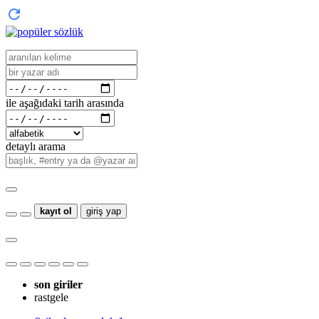
ile aşağıdaki tarih arasında
detaylı arama
kayıt ol
giriş yap
son giriler
rastgele