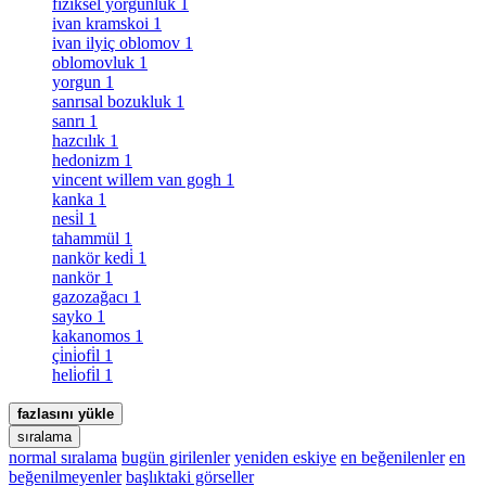
fiziksel yorgunluk
1
ivan kramskoi
1
ivan ilyiç oblomov
1
oblomovluk
1
yorgun
1
sanrısal bozukluk
1
sanrı
1
hazcılık
1
hedonizm
1
vincent willem van gogh
1
kanka
1
nesi̇l
1
tahammül
1
nankör kedi̇
1
nankör
1
gazozağacı
1
sayko
1
kakanomos
1
çi̇ni̇ofi̇l
1
heli̇ofi̇l
1
fazlasını yükle
sıralama
normal sıralama
bugün girilenler
yeniden eskiye
en beğenilenler
en
beğenilmeyenler
başlıktaki görseller