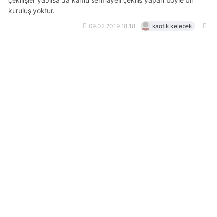
çekilişler yapılsa da kamu sermayeli çekiliş yapan böyle bir
kuruluş yoktur.
09.02.2019 18:18
kaotik kelebek