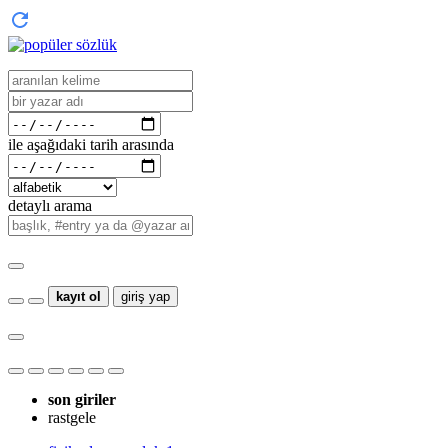
ile aşağıdaki tarih arasında
detaylı arama
kayıt ol
giriş yap
son giriler
rastgele