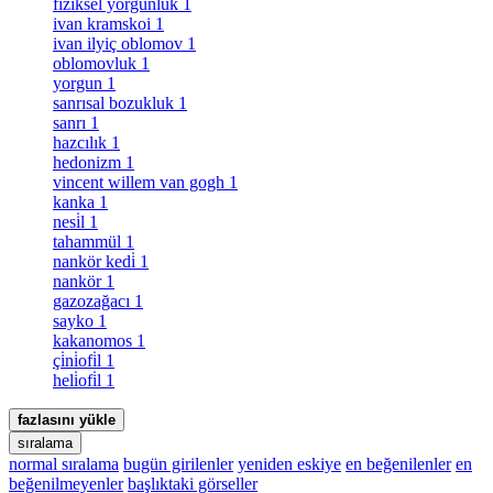
fiziksel yorgunluk
1
ivan kramskoi
1
ivan ilyiç oblomov
1
oblomovluk
1
yorgun
1
sanrısal bozukluk
1
sanrı
1
hazcılık
1
hedonizm
1
vincent willem van gogh
1
kanka
1
nesi̇l
1
tahammül
1
nankör kedi̇
1
nankör
1
gazozağacı
1
sayko
1
kakanomos
1
çi̇ni̇ofi̇l
1
heli̇ofi̇l
1
fazlasını yükle
sıralama
normal sıralama
bugün girilenler
yeniden eskiye
en beğenilenler
en
beğenilmeyenler
başlıktaki görseller