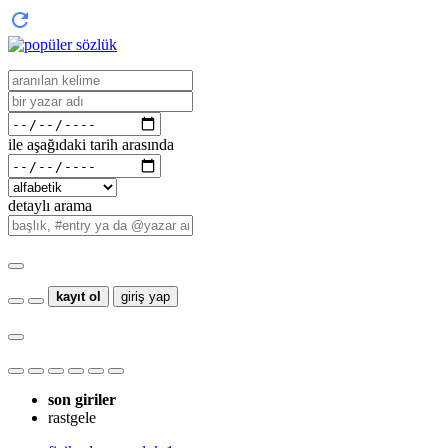
ile aşağıdaki tarih arasında
detaylı arama
kayıt ol
giriş yap
son giriler
rastgele