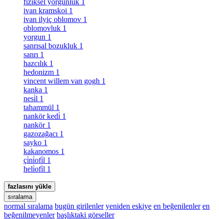
fiziksel yorgunluk
1
ivan kramskoi
1
ivan ilyiç oblomov
1
oblomovluk
1
yorgun
1
sanrısal bozukluk
1
sanrı
1
hazcılık
1
hedonizm
1
vincent willem van gogh
1
kanka
1
nesi̇l
1
tahammül
1
nankör kedi̇
1
nankör
1
gazozağacı
1
sayko
1
kakanomos
1
çi̇ni̇ofi̇l
1
heli̇ofi̇l
1
fazlasını yükle
sıralama
normal sıralama
bugün girilenler
yeniden eskiye
en beğenilenler
en
beğenilmeyenler
başlıktaki görseller