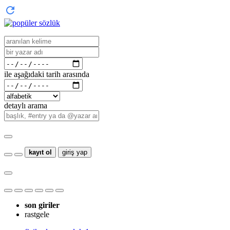
ile aşağıdaki tarih arasında
detaylı arama
kayıt ol
giriş yap
son giriler
rastgele