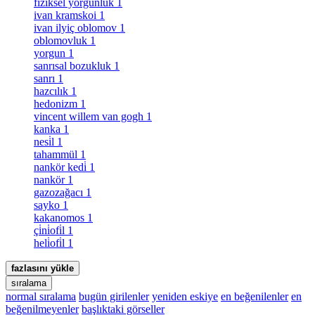
fiziksel yorgunluk
1
ivan kramskoi
1
ivan ilyiç oblomov
1
oblomovluk
1
yorgun
1
sanrısal bozukluk
1
sanrı
1
hazcılık
1
hedonizm
1
vincent willem van gogh
1
kanka
1
nesi̇l
1
tahammül
1
nankör kedi̇
1
nankör
1
gazozağacı
1
sayko
1
kakanomos
1
çi̇ni̇ofi̇l
1
heli̇ofi̇l
1
fazlasını yükle
sıralama
normal sıralama
bugün girilenler
yeniden eskiye
en beğenilenler
en
beğenilmeyenler
başlıktaki görseller