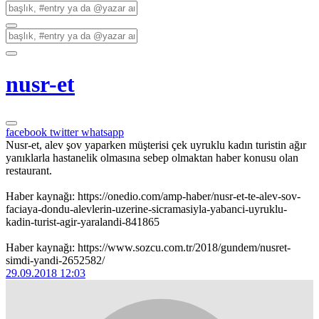
nusr-et
facebook
twitter
whatsapp
Nusr-et, alev şov yaparken müşterisi çek uyruklu kadın turistin ağır
yanıklarla hastanelik olmasına sebep olmaktan haber konusu olan
restaurant.
Haber kaynağı: https://onedio.com/amp-haber/nusr-et-te-alev-sov-
faciaya-dondu-alevlerin-uzerine-sicramasiyla-yabanci-uyruklu-
kadin-turist-agir-yaralandi-841865
Haber kaynağı: https://www.sozcu.com.tr/2018/gundem/nusret-
simdi-yandi-2652582/
29.09.2018 12:03