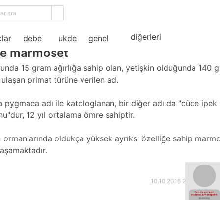
ama
diğerleri
lar
debe
ukde
genel
e marmoset
nda 15 gram ağırlığa sahip olan, yetişkin olduğunda 140 
a ulaşan primat türüne verilen ad.
a pygmaea adı ile katologlanan, bir diğer adı da "cüce ipek
"dur, 12 yıl ortalama ömre sahiptir.
ormanlarında oldukça yüksek ayrıksı özelliğe sahip marm
 yaşamaktadır.
10.10.2018 20:23