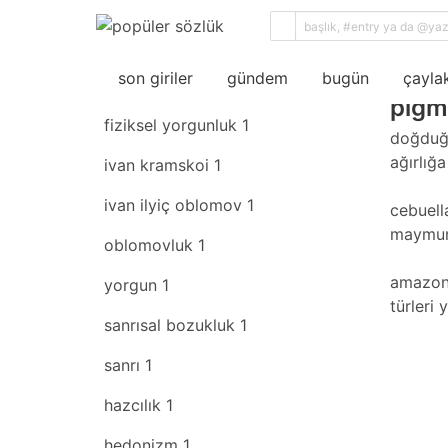
sıral
son giriler
rastgele
son giriler
gündem
bugün
çaylak
pigm
fiziksel yorgunluk
1
doğduğu
ağırlığ
ivan kramskoi
1
ivan ilyiç oblomov
1
cebuell
maymunu
oblomovluk
1
amazon 
yorgun
1
türleri
sanrısal bozukluk
1
sanrı
1
hazcılık
1
hedonizm
1