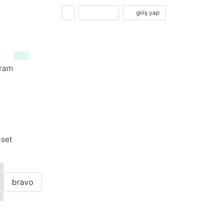
kayıt ol
giriş yap
gram
oset
bravo