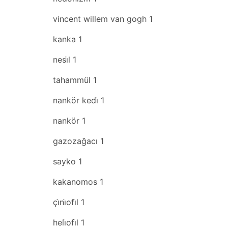
vincent willem van gogh
1
kanka
1
nesi̇l
1
tahammül
1
nankör kedi̇
1
nankör
1
gazozağacı
1
sayko
1
kakanomos
1
çi̇ni̇ofi̇l
1
heli̇ofi̇l
1