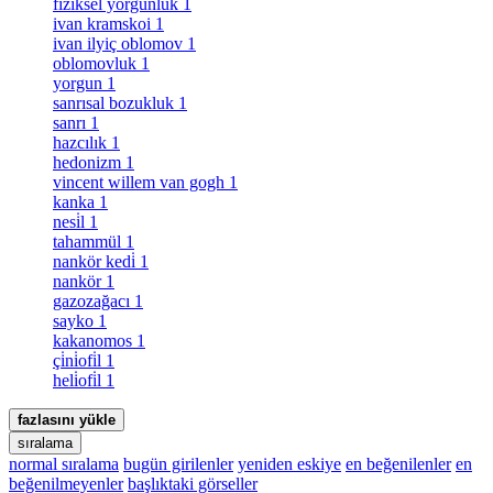
fiziksel yorgunluk
1
ivan kramskoi
1
ivan ilyiç oblomov
1
oblomovluk
1
yorgun
1
sanrısal bozukluk
1
sanrı
1
hazcılık
1
hedonizm
1
vincent willem van gogh
1
kanka
1
nesi̇l
1
tahammül
1
nankör kedi̇
1
nankör
1
gazozağacı
1
sayko
1
kakanomos
1
çi̇ni̇ofi̇l
1
heli̇ofi̇l
1
fazlasını yükle
sıralama
normal sıralama
bugün girilenler
yeniden eskiye
en beğenilenler
en
beğenilmeyenler
başlıktaki görseller