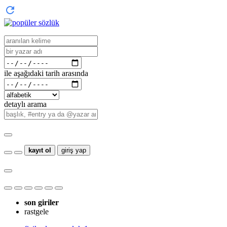
ile aşağıdaki tarih arasında
detaylı arama
kayıt ol
giriş yap
son giriler
rastgele