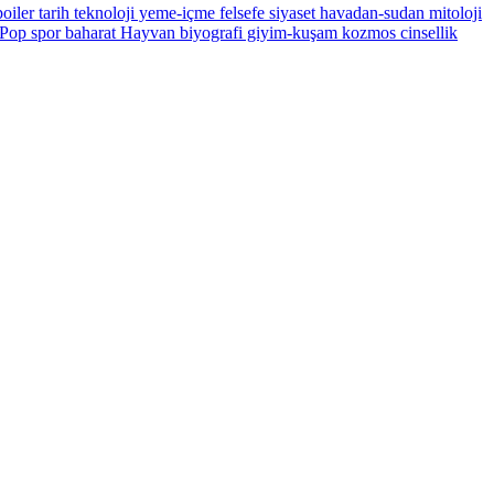
oiler
tarih
teknoloji
yeme-içme
felsefe
siyaset
havadan-sudan
mitoloji
Pop
spor
baharat
Hayvan
biyografi
giyim-kuşam
kozmos
cinsellik