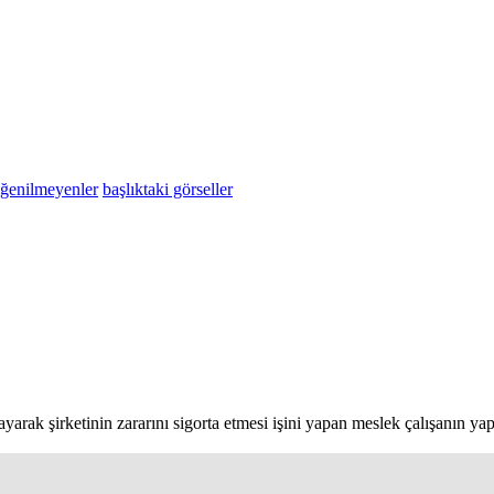
eğenilmeyenler
başlıktaki görseller
layarak şirketinin zararını sigorta etmesi işini yapan meslek çalışanın yap