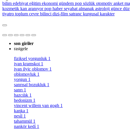
bilim
edebiyat
eğitim
ekonomi
gündem
pop sözlük
otomotiv
anket
ma
kozmetik
kan aranıyor
pop haber
seyahat
almanak
astroloji
günce
düz
tiyatro
toplum
çevre bilinci
dizi-film
satranç
kurgusal karakter
son giriler
rastgele
fiziksel yorgunluk
1
ivan kramskoi
1
ivan ilyiç oblomov
1
oblomovluk
1
yorgun
1
sanrısal bozukluk
1
sanrı
1
hazcılık
1
hedonizm
1
vincent willem van gogh
1
kanka
1
nesi̇l
1
tahammül
1
nankör kedi̇
1