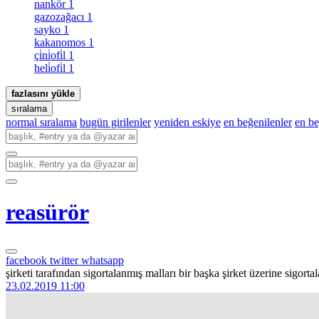
nankör
1
gazozağacı
1
sayko
1
kakanomos
1
çi̇ni̇ofi̇l
1
heli̇ofi̇l
1
fazlasını yükle
sıralama
normal sıralama
bugün girilenler
yeniden eskiye
en beğenilenler
en b
reasürör
facebook
twitter
whatsapp
şirketi tarafından sigortalanmış malları bir başka şirket üzerine sigorta
23.02.2019 11:00