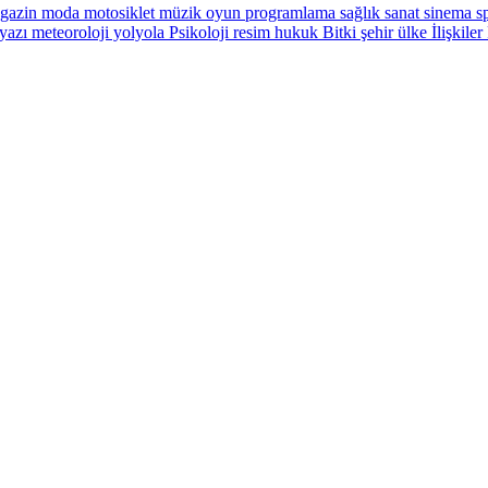
gazin
moda
motosiklet
müzik
oyun
programlama
sağlık
sanat
sinema
sp
yazı
meteoroloji
yolyola
Psikoloji
resim
hukuk
Bitki
şehir
ülke
İlişkiler