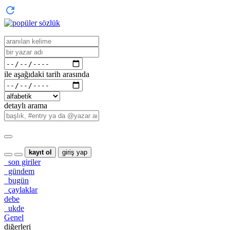
ile aşağıdaki tarih arasında
detaylı arama
kayıt ol
giriş yap
son giriler
gündem
bugün
çaylaklar
debe
ukde
Genel
diğerleri