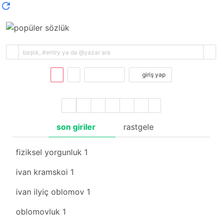
kayıt ol
giriş yap
son giriler
rastgele
fiziksel yorgunluk
1
ivan kramskoi
1
ivan ilyiç oblomov
1
oblomovluk
1