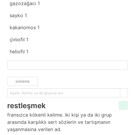
gazozağacı
1
sayko
1
kakanomos
1
çi̇ni̇ofi̇l
1
heli̇ofi̇l
1
fazlasını yükle
sıralama
restleşmek
fransızca kökenli kelime. iki kişi ya da iki grup
arasında karşılıklı sert sözlerin ve tartışmanın
yaşanmasına verilen ad.