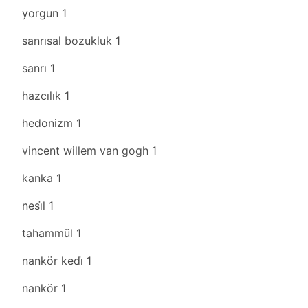
yorgun
1
sanrısal bozukluk
1
sanrı
1
hazcılık
1
hedonizm
1
vincent willem van gogh
1
kanka
1
nesi̇l
1
tahammül
1
nankör kedi̇
1
nankör
1