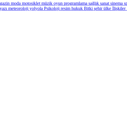
gazin
moda
motosiklet
müzik
oyun
programlama
sağlık
sanat
sinema
sp
yazı
meteoroloji
yolyola
Psikoloji
resim
hukuk
Bitki
şehir
ülke
İlişkiler