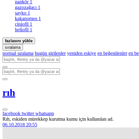
nankör
1
gazozağacı
1
sayko
1
kakanomos
1
çi̇ni̇ofi̇l
1
heli̇ofi̇l
1
fazlasını yükle
sıralama
normal sıralama
bugün girilenler
yeniden eskiye
en beğenilenler
en b
rıh
facebook
twitter
whatsapp
Rıh, eskiden mürekkep kurutma kumu için kullanılan ad.
06.10.2018 20:55