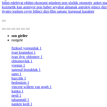
bilim
edebiyat
eğitim
ekonomi
gündem
pop sözlük
otomotiv
anket
ma
kozmetik
kan aranıyor
pop haber
seyahat
almanak
astroloji
günce
düz
tiyatro
toplum
çevre bilinci
dizi-film
satranç
kurgusal karakter
son giriler
rastgele
fiziksel yorgunluk
1
ivan kramskoi
1
ivan ilyiç oblomov
1
oblomovluk
1
yorgun
1
sanrısal bozukluk
1
sanrı
1
hazcılık
1
hedonizm
1
vincent willem van gogh
1
kanka
1
nesi̇l
1
tahammül
1
nankör kedi̇
1