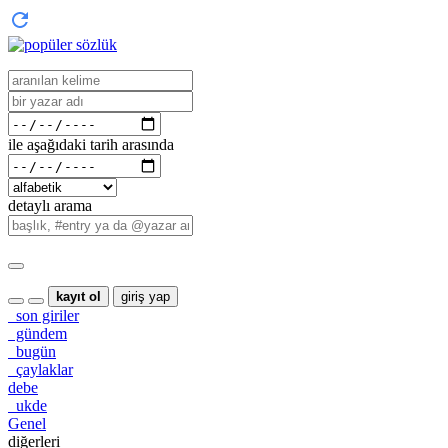
ile aşağıdaki tarih arasında
detaylı arama
kayıt ol
giriş yap
son giriler
gündem
bugün
çaylaklar
debe
ukde
Genel
diğerleri