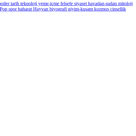
oiler
tarih
teknoloji
yeme-içme
felsefe
siyaset
havadan-sudan
mitoloji
Pop
spor
baharat
Hayvan
biyografi
giyim-kuşam
kozmos
cinsellik