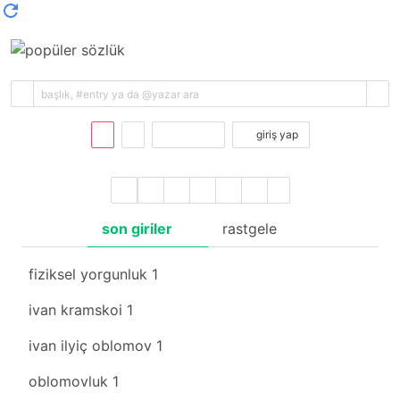
kayıt ol
giriş yap
son giriler
rastgele
fiziksel yorgunluk
1
ivan kramskoi
1
ivan ilyiç oblomov
1
oblomovluk
1