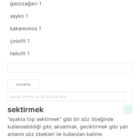
gazozağacı
1
sayko
1
kakanomos
1
çi̇ni̇ofi̇l
1
heli̇ofi̇l
1
fazlasını yükle
sıralama
sektirmek
"ayakta top sektirmek" gibi bir söz öbeğinde
kullanılabildiği gibi; aksatmak, geciktirmek gibi yan
anlamlı söz öbekleri ile kullanılan kelime.