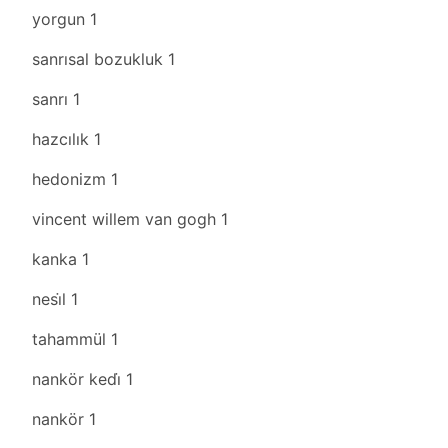
yorgun
1
sanrısal bozukluk
1
sanrı
1
hazcılık
1
hedonizm
1
vincent willem van gogh
1
kanka
1
nesi̇l
1
tahammül
1
nankör kedi̇
1
nankör
1