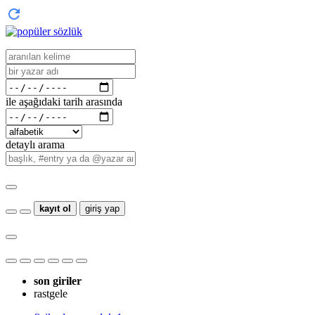
ile aşağıdaki tarih arasında
detaylı arama
kayıt ol
giriş yap
son giriler
rastgele