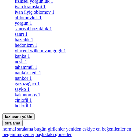
fiziksel yorgunluk
1
ivan kramskoi
1
ivan ilyiç oblomov
1
oblomovluk
1
yorgun
1
sanrısal bozukluk
1
sanrı
1
hazcılık
1
hedonizm
1
vincent willem van gogh
1
kanka
1
nesi̇l
1
tahammül
1
nankör kedi̇
1
nankör
1
gazozağacı
1
sayko
1
kakanomos
1
çi̇ni̇ofi̇l
1
heli̇ofi̇l
1
fazlasını yükle
sıralama
normal sıralama
bugün girilenler
yeniden eskiye
en beğenilenler
en
beğenilmeyenler
başlıktaki görseller