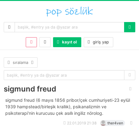
kayıt ol
giriş yap
sıralama
sigmund freud
sigmund freud (6 mayıs 1856 pribor/çek cumhuriyeti-23 eylül
1939 hampstead/birleşik krallık), psikanalizmin ve
psikoterapi'nin kurucusu çek asıllı ingiliz nörolog.
22.01.2019 21:38
ther4ven