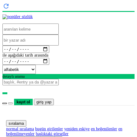
ile aşağıdaki tarih arasında
detaylı arama
kayıt ol
giriş yap
sıralama
normal sıralama
bugün girilenler
yeniden eskiye
en beğenilenler
en
beğenilmeyenler
başlıktaki görseller