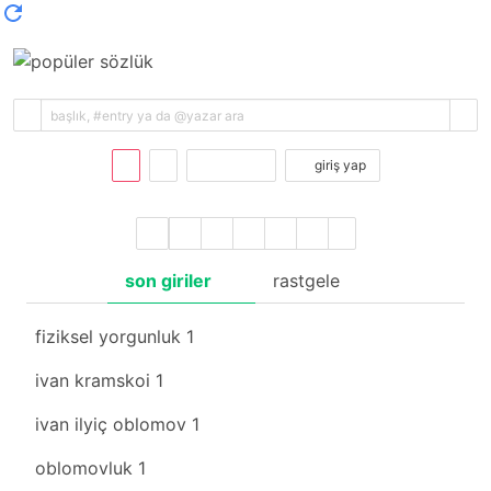
kayıt ol
giriş yap
son giriler
rastgele
fiziksel yorgunluk
1
ivan kramskoi
1
ivan ilyiç oblomov
1
oblomovluk
1