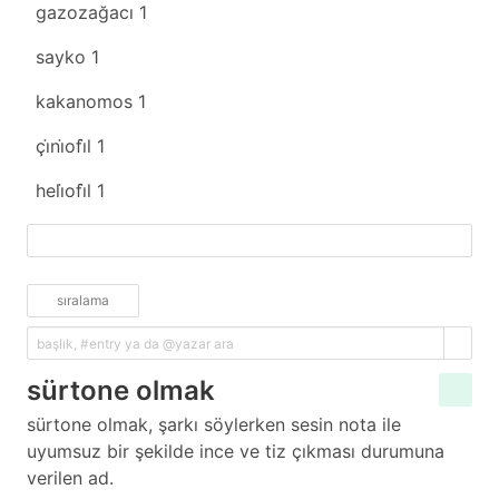
gazozağacı
1
sayko
1
kakanomos
1
çi̇ni̇ofi̇l
1
heli̇ofi̇l
1
fazlasını yükle
sıralama
sürtone olmak
sürtone olmak, şarkı söylerken sesin nota ile
uyumsuz bir şekilde ince ve tiz çıkması durumuna
verilen ad.