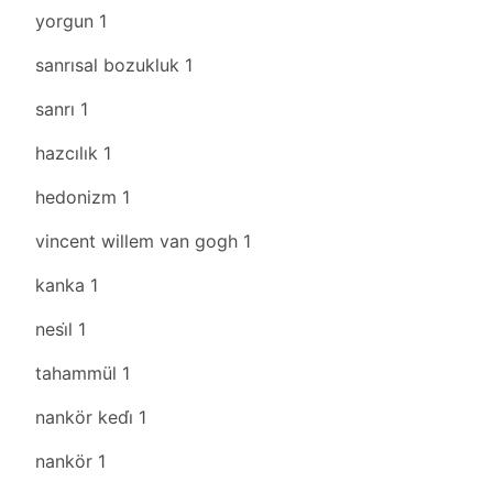
yorgun
1
sanrısal bozukluk
1
sanrı
1
hazcılık
1
hedonizm
1
vincent willem van gogh
1
kanka
1
nesi̇l
1
tahammül
1
nankör kedi̇
1
nankör
1