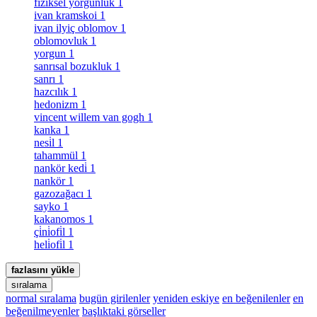
fiziksel yorgunluk
1
ivan kramskoi
1
ivan ilyiç oblomov
1
oblomovluk
1
yorgun
1
sanrısal bozukluk
1
sanrı
1
hazcılık
1
hedonizm
1
vincent willem van gogh
1
kanka
1
nesi̇l
1
tahammül
1
nankör kedi̇
1
nankör
1
gazozağacı
1
sayko
1
kakanomos
1
çi̇ni̇ofi̇l
1
heli̇ofi̇l
1
fazlasını yükle
sıralama
normal sıralama
bugün girilenler
yeniden eskiye
en beğenilenler
en
beğenilmeyenler
başlıktaki görseller