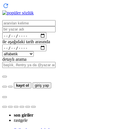
ile aşağıdaki tarih arasında
detaylı arama
kayıt ol
giriş yap
son giriler
rastgele