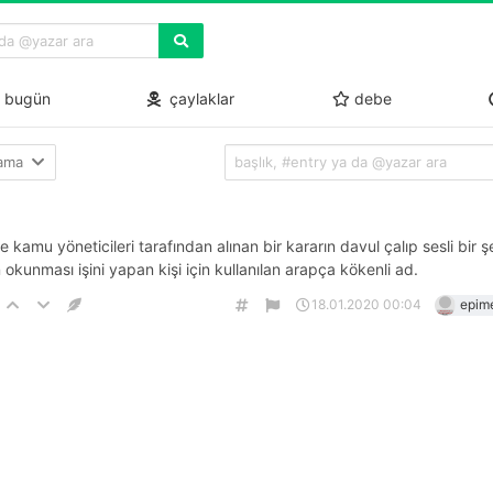
bugün
çaylaklar
debe
lama
e kamu yöneticileri tarafından alınan bir kararın davul çalıp sesli bir ş
in okunması işini yapan kişi için kullanılan arapça kökenli ad.
18.01.2020 00:04
epim