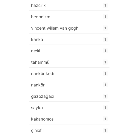
hazcılık
1
hedonizm
1
vincent willem van gogh
1
kanka
1
nesi̇l
1
tahammül
1
nankör kedi̇
1
nankör
1
gazozağacı
1
sayko
1
kakanomos
1
çi̇ni̇ofi̇l
1