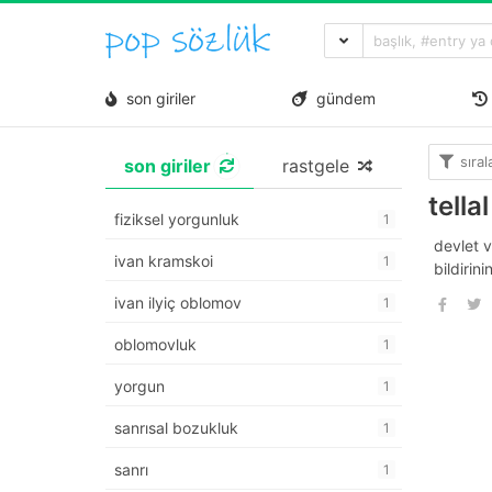
son giriler
gündem
sıra
son giriler
rastgele
tellal
fiziksel yorgunluk
1
devlet v
ivan kramskoi
1
bildirin
ivan ilyiç oblomov
1
oblomovluk
1
yorgun
1
sanrısal bozukluk
1
sanrı
1