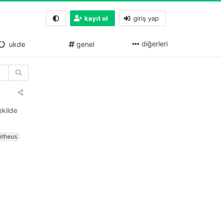
kayıt ol
giriş yap
diğerleri
ukde
genel
ekilde
etheus