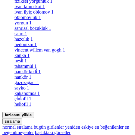
fiziksel yorgunluk
1
ivan kramskoi
1
ivan ilyiç oblomov
1
oblomovluk
1
yorgun
1
sanrısal bozukluk
1
sanrı
1
hazcılık
1
hedonizm
1
vincent willem van gogh
1
kanka
1
nesi̇l
1
tahammül
1
nankör kedi̇
1
nankör
1
gazozağacı
1
sayko
1
kakanomos
1
çi̇ni̇ofi̇l
1
heli̇ofi̇l
1
fazlasını yükle
sıralama
normal sıralama
bugün girilenler
yeniden eskiye
en beğenilenler
en
beğenilmeyenler
başlıktaki görseller