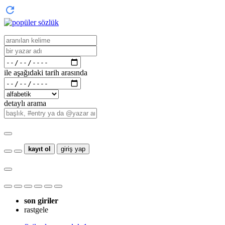
ile aşağıdaki tarih arasında
detaylı arama
kayıt ol
giriş yap
son giriler
rastgele