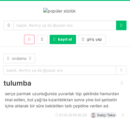
kayıt ol
giriş yap
sıralama
tulumba
serçe parmak uzunluğunda yuvarlak tüp şeklinde hamurdan
imal edilen, bol yağ'da kızartıldıktan sonra yine bol şerbetin
içine atılarak bir süre bekletilen tatlı çeşidine verilen ad.
01.10.2019 20:33
İnatçı Teke