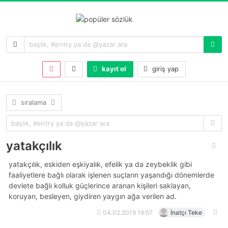
kayıt ol
giriş yap
sıralama
yatakçılık
yatakçılık, eskiden eşkiyalık, efelik ya da zeybeklik gibi
faaliyetlere bağlı olarak işlenen suçların yaşandığı dönemlerde
devlete bağlı kolluk güçlerince aranan kişileri saklayan,
koruyan, besleyen, giydiren yaygın ağa verilen ad.
04.02.2019 19:57
İnatçı Teke