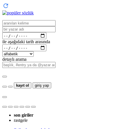
ile aşağıdaki tarih arasında
detaylı arama
kayıt ol
giriş yap
son giriler
rastgele