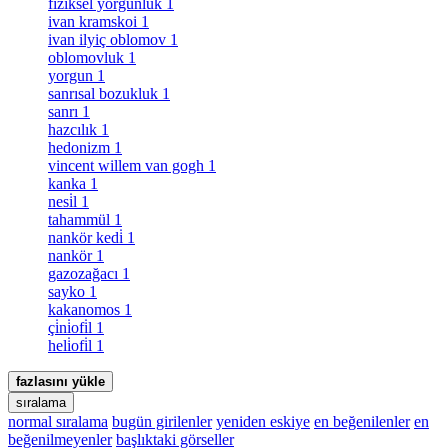
fiziksel yorgunluk
1
ivan kramskoi
1
ivan ilyiç oblomov
1
oblomovluk
1
yorgun
1
sanrısal bozukluk
1
sanrı
1
hazcılık
1
hedonizm
1
vincent willem van gogh
1
kanka
1
nesi̇l
1
tahammül
1
nankör kedi̇
1
nankör
1
gazozağacı
1
sayko
1
kakanomos
1
çi̇ni̇ofi̇l
1
heli̇ofi̇l
1
fazlasını yükle
sıralama
normal sıralama
bugün girilenler
yeniden eskiye
en beğenilenler
en
beğenilmeyenler
başlıktaki görseller