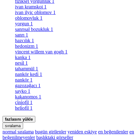
fiziksel yorgunluk
1
ivan kramskoi
1
ivan ilyiç oblomov
1
oblomovluk
1
yorgun
1
sanrısal bozukluk
1
sanrı
1
hazcılık
1
hedonizm
1
vincent willem van gogh
1
kanka
1
nesi̇l
1
tahammül
1
nankör kedi̇
1
nankör
1
gazozağacı
1
sayko
1
kakanomos
1
çi̇ni̇ofi̇l
1
heli̇ofi̇l
1
fazlasını yükle
sıralama
normal sıralama
bugün girilenler
yeniden eskiye
en beğenilenler
en
beğenilmeyenler
başlıktaki görseller