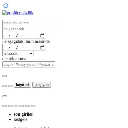
ile aşağıdaki tarih arasında
detaylı arama
kayıt ol
giriş yap
son giriler
rastgele