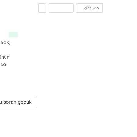
kayıt ol
giriş yap
book,
münün
zce
u soran çocuk