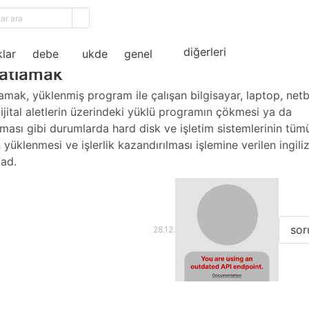
ama
diğerleri
lar
debe
ukde
genel
atlamak
amak, yüklenmiş program ile çalışan bilgisayar, laptop, net
dijital aletlerin üzerindeki yüklü programın çökmesi ya da
ması gibi durumlarda hard disk ve işletim sistemlerinin tü
 yüklenmesi ve işlerlik kazandırılması işlemine verilen ingili
 ad.
sor
28.12.2018 22:07