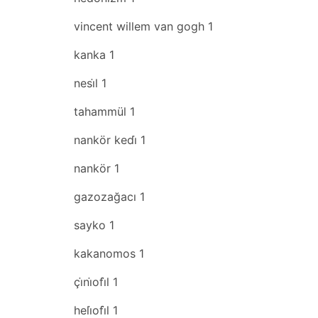
vincent willem van gogh
1
kanka
1
nesi̇l
1
tahammül
1
nankör kedi̇
1
nankör
1
gazozağacı
1
sayko
1
kakanomos
1
çi̇ni̇ofi̇l
1
heli̇ofi̇l
1