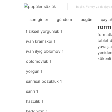
sıral
son giriler
rastgele
son giriler
gündem
bugün
çaylak
form
fiziksel yorgunluk
1
formatl
tablet 
ivan kramskoi
1
yavaşla
ivan ilyiç oblomov
1
yeniden
kökenli
oblomovluk
1
yorgun
1
sanrısal bozukluk
1
sanrı
1
hazcılık
1
hedonizm
1