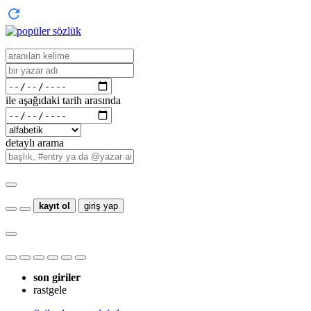
ile aşağıdaki tarih arasında
detaylı arama
kayıt ol
giriş yap
son giriler
rastgele