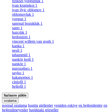
fiziksel yorgunluk
1
ivan kramskoi
1
ivan ilyiç oblomov
1
oblomovluk
1
yorgun
1
sanrısal bozukluk
1
sanrı
1
hazcılık
1
hedonizm
1
vincent willem van gogh
1
kanka
1
nesi̇l
1
tahammül
1
nankör kedi̇
1
nankör
1
gazozağacı
1
sayko
1
kakanomos
1
çi̇ni̇ofi̇l
1
heli̇ofi̇l
1
fazlasını yükle
sıralama
normal sıralama
bugün girilenler
yeniden eskiye
en beğenilenler
en
beğenilmeyenler
başlıktaki görseller