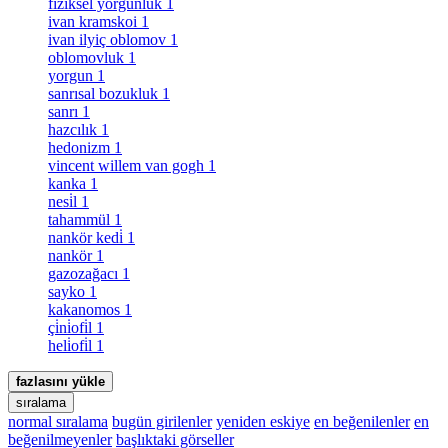
fiziksel yorgunluk
1
ivan kramskoi
1
ivan ilyiç oblomov
1
oblomovluk
1
yorgun
1
sanrısal bozukluk
1
sanrı
1
hazcılık
1
hedonizm
1
vincent willem van gogh
1
kanka
1
nesi̇l
1
tahammül
1
nankör kedi̇
1
nankör
1
gazozağacı
1
sayko
1
kakanomos
1
çi̇ni̇ofi̇l
1
heli̇ofi̇l
1
fazlasını yükle
sıralama
normal sıralama
bugün girilenler
yeniden eskiye
en beğenilenler
en
beğenilmeyenler
başlıktaki görseller