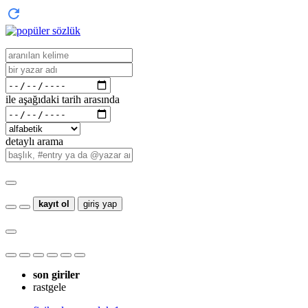
ile aşağıdaki tarih arasında
detaylı arama
kayıt ol
giriş yap
son giriler
rastgele