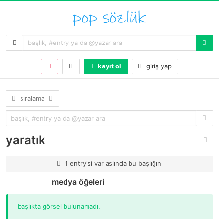
kayıt ol
giriş yap
sıralama
yaratık
1 entry'si var aslında bu başlığın
medya öğeleri
başlıkta görsel bulunamadı.